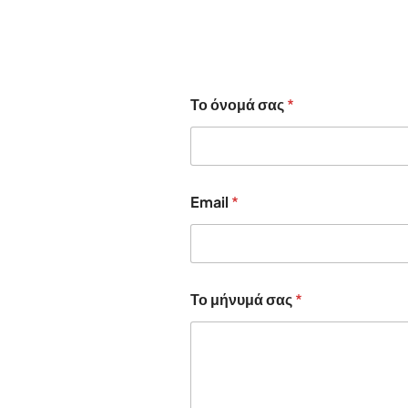
Το όνομά σας
*
Email
*
Το μήνυμά σας
*