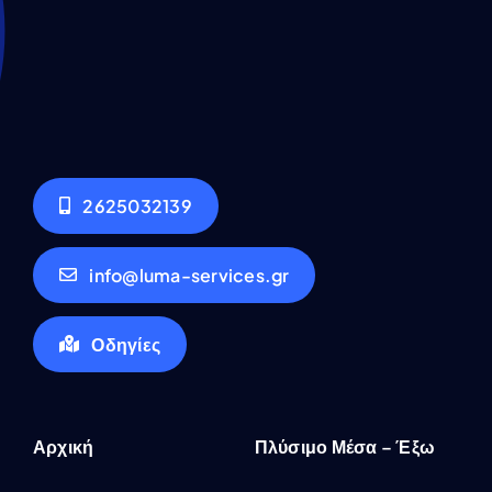
2625032139
info@luma-services.gr
Οδηγίες
Αρχική
Πλύσιμο Μέσα – Έξω