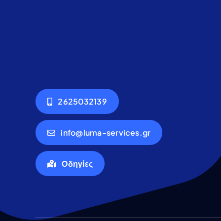
2625032139
info@luma-services.gr
Οδηγίες